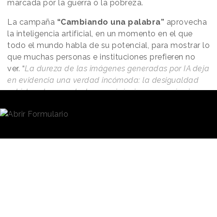
marcada por la guerra o la pobreza.
La campaña
“Cambiando una palabra”
aprovecha
la inteligencia artificial, en un momento en el que
todo el mundo habla de su potencial, para mostrar lo
que muchas personas e instituciones prefieren no
ver. “
La dureza de las imágenes generadas por IA deja
en evidencia una verdad incómoda: la desigualdad
está tan documentada que ni siquiera una máquina
puede evitar reflejarla
”; señalan desde Save the
Children en un comunicado.