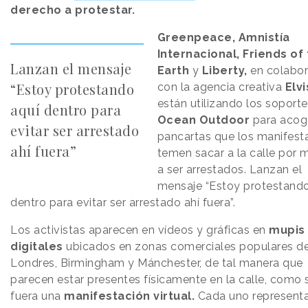
derecho a protestar.
Greenpeace, Amnistía
Internacional, Friends of
Lanzan el mensaje
Earth
y
Liberty,
en colabor
“Estoy protestando
con la agencia creativa
Elvi
están utilizando los soport
aquí dentro para
Ocean Outdoor
para acog
evitar ser arrestado
pancartas que los manifest
ahí fuera”
temen sacar a la calle por 
a ser arrestados. Lanzan el
mensaje “Estoy protestando
dentro para evitar ser arrestado ahí fuera”.
Los activistas aparecen en vídeos y gráficas en
mupis
digitales
ubicados en zonas comerciales populares d
Londres, Birmingham y Mánchester, de tal manera que
parecen estar presentes físicamente en la calle, como s
fuera una
manifestación virtual.
Cada uno represent