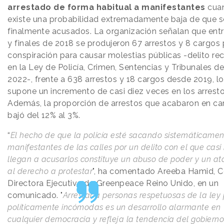
arrestado de forma habitual a manifestantes
cua
existe una probabilidad extremadamente baja de que 
finalmente acusados. La organización señalan que ent
y finales de 2018 se produjeron 67 arrestos y 8 cargos 
conspiración para causar molestias públicas -delito re
en la Ley de Policía, Crimen, Sentencias y Tribunales de
2022-, frente a 638 arrestos y 18 cargos desde 2019, l
supone un incremento de casi diez veces en los arresto
Además, la proporción de arrestos que acabaron en ca
bajó del 12% al 3%.
“
El hecho de que la policía esté sacando sistemáticamen
manifestantes de las calles por un delito con el que cas
llegan a acusarlos constituye un abuso de poder y un a
al derecho a protestar
", ha comentado Areeba Hamid, C
Directora Ejecutiva de Greenpeace Reino Unido, en un
comunicado. "
Arrestar a personas respetuosas de la ley 
políticamente incómodas es un desarrollo alarmante en
cualquier democracia y refleja la tendencia del gobierno