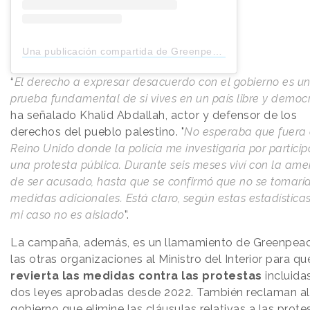
Una publicación compartida de Greenpeace UK (@greenpeaceuk)
“
El derecho a expresar desacuerdo con el gobierno es u
prueba fundamental de si vives en un país libre y democ
ha señalado Khalid Abdallah, actor y defensor de los
derechos del pueblo palestino. "
No esperaba que fuera
Reino Unido donde la policía me investigaría por particip
una protesta pública. Durante seis meses viví con la am
de ser acusado, hasta que se confirmó que no se tomarí
medidas adicionales. Está claro, según estas estadística
mi caso no es aislado
”.
La campaña, además, es un llamamiento de Greenpea
las otras organizaciones al Ministro del Interior para qu
revierta las medidas contra las protestas
incluida
dos leyes aprobadas desde 2022. También reclaman al
gobierno que elimine las cláusulas relativas a las prote