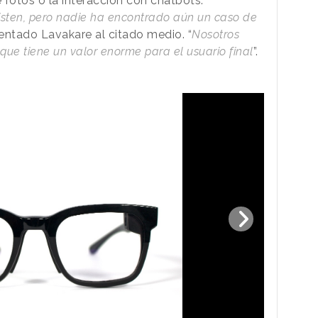
 fotos o la interacción con chatbots.
xisten, pero nadie ha encontrado aún un caso de
entado Lavakare al citado medio. “
Nosotros
ue tiene un valor enorme para el usuario final
”.