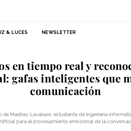
UZ & LUCES
NEWSLETTER
os en tiempo real y recon
: gafas inteligentes que 
comunicación
lo de Madhav Lavakare, estudiante de ingeniería informáti
artificial para el procesamiento emocional de la conversa