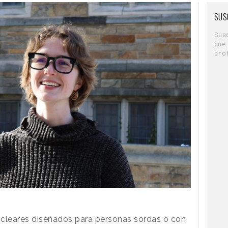
SUS
Sus
que
pro
ocleares diseñados para personas sordas o con