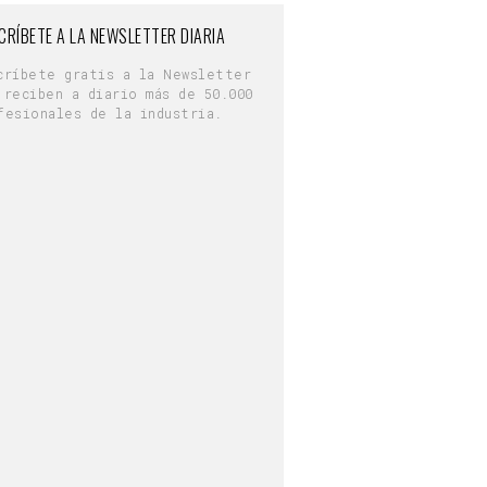
CRÍBETE A LA NEWSLETTER DIARIA
críbete gratis a la Newsletter
 reciben a diario más de 50.000
fesionales de la industria.