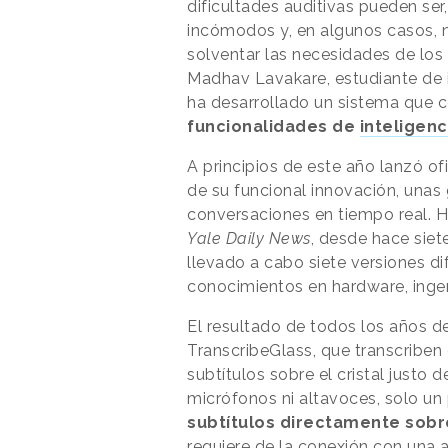
dificultades auditivas pueden se
incómodos y, en algunos casos, 
solventar las necesidades de los
Madhav Lavakare, estudiante de in
ha desarrollado un sistema que
funcionalidades de
inteligenci
A principios de este año lanzó o
de su funcional innovación, unas 
conversaciones en tiempo real. H
Yale Daily News
, desde hace siet
llevado a cabo siete versiones di
conocimientos en hardware, ingen
El resultado de todos los años de
TranscribeGlass, que transcribe
subtítulos sobre el cristal justo 
micrófonos ni altavoces, solo u
subtítulos directamente sobre 
requiere de la conexión con una 