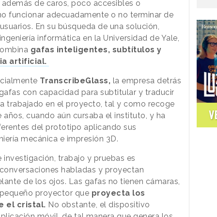
r, además de caros, poco accesibles o
no funcionar adecuadamente o no terminar de
 usuarios. En su búsqueda de una solución,
geniería informática en la Universidad de Yale,
 combina
gafas inteligentes, subtítulos y
a artificial.
ficialmente
TranscribeGlass,
la empresa detrás
gafas con capacidad para subtitular y traducir
a trabajado en el proyecto, tal y como recoge
V
e años, cuando aún cursaba el instituto, y ha
ferentes del prototipo aplicando sus
iería mecánica e impresión 3D.
 investigación, trabajo y pruebas es
n conversaciones habladas y proyectan
delante de los ojos. Las gafas no tienen cámaras,
n pequeño proyector que
proyecta los
el cristal.
No obstante, el dispositivo
aplicación móvil, de tal manera que genera los