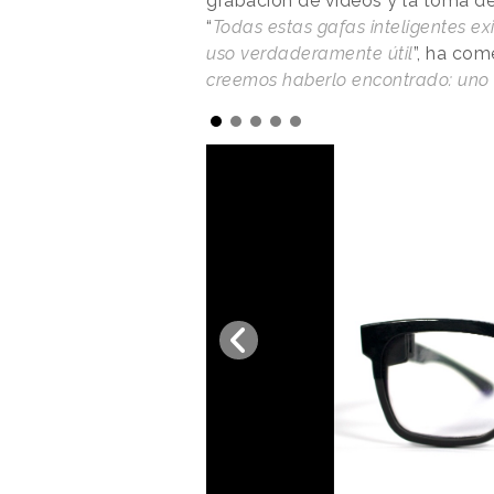
grabación de vídeos y la toma de
“
Todas estas gafas inteligentes e
uso verdaderamente útil
”, ha com
creemos haberlo encontrado: uno q