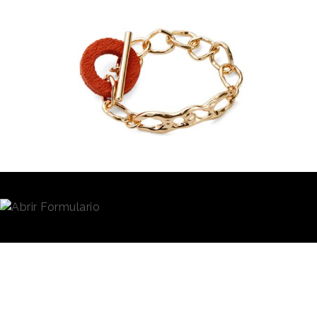
Redacción
14/02/2020 · 10:46
Mango
ha querido reforzar su compromiso con la
sostenibilidad
, lanzando una línea temporal de
bisutería hecha de materiales sostenibles y
utilizando la impresión 3D. Se ha utilizado una
técnica de fabricación aditiva que permite nuevas
creaciones de diseño en cualquier producto
mediante la adición de capas y la combinación de