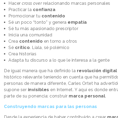
Hacer
cross over
relacionando marcas personales
Practicar la
confianza
Promocionar tu
contenido
Sé un poco “tonto” y genera
empatía
Sé tu más apasionado prescriptor
Inicia una comunidad
Crea
contenido
en torno a otros
Sé
crítico
. Líala, sé polémico
Crea historias
Adapta tu discurso a lo que le interesa a la gente
De igual manera que ha definido la
revolución digita
histórico relevante teniendo en cuenta que ha permitid
personas de manera diferente, Carles Ortet ha adverti
supone ser
invisibles
en Internet. Y aquí es donde ent
parte de su ponencia: construir
marca personal
.
Construyendo marcas para las personas
Desde la experiencia de haber contribuido a crear
marc