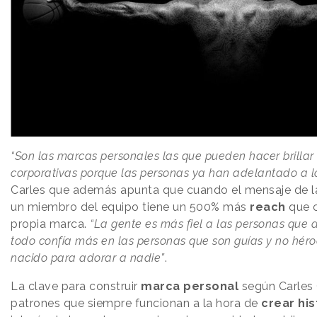
“Son las marcas personales las que pueden hacer brillar
corporativas porque las personas ya han adelantado a l
Carles que además apunta que cuando el mensaje de 
un miembro del equipo tiene un 500% más
reach
que c
propia marca.
“La gente es más fiel a las personas que 
todo confía más en las personas que son guías y no hér
nacido para adorar a nadie”
.
La clave para construir
marca personal
según Carles 
patrones que siempre funcionan a la hora de
crear his