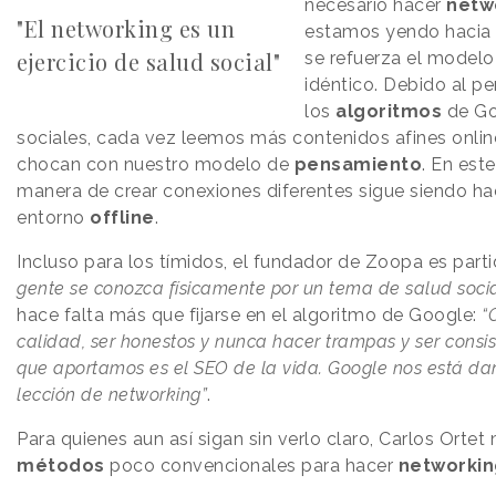
necesario hacer
netw
"El networking es un
estamos yendo hacia 
ejercicio de salud social"
se refuerza el model
idéntico. Debido al p
los
algoritmos
de Go
sociales, cada vez leemos más contenidos afines onli
chocan con nuestro modelo de
pensamiento
. En est
manera de crear conexiones diferentes sigue siendo h
entorno
offline
.
Incluso para los tímidos, el fundador de Zoopa es part
gente se conozca físicamente por un tema de salud socia
hace falta más que fijarse en el algoritmo de Google:
“
calidad, ser honestos y nunca hacer trampas y ser consis
que aportamos es el SEO de la vida. Google nos está 
lección de networking”
.
Para quienes aun así sigan sin verlo claro, Carlos Orte
métodos
poco convencionales para hacer
networkin