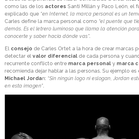
como las de los
actores
Santi Millán y Paco León, el
explicado que
“en Internet, la marca personal es un tem
Carles define la marca personal como
“el puente que ti
demás. Es el letrero luminoso que llama la atención pa
conocerte y saber hacia dónde vas”
.
El
consejo
de Carles Ortet a la hora de crear marcas p
detectar el
valor diferencial
de cada persona y cuand
recurrente conflicto entre
marca personal
y
marca c
recomienda dejar hablar a las personas. Su ejemplo es
Michael Jorda
n:
“Sin ningún logo ni eslogan, Jordan e
en esta imagen”
.