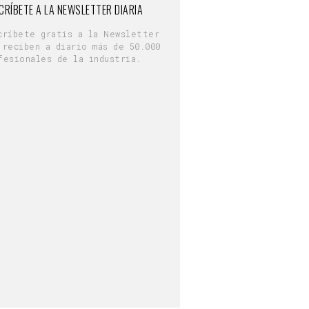
CRÍBETE A LA NEWSLETTER DIARIA
críbete gratis a la Newsletter
 reciben a diario más de 50.000
fesionales de la industria.