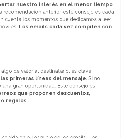
ertar nuestro interés en el menor tiempo
 la recomendación anterior, este consejo es cada
en cuenta los momentos que dedicamos a leer
móviles.
Los emails cada vez compiten con
 algo de valor al destinatario, es clave
n las primeras líneas del mensaje
. Si no,
una gran oportunidad. Este consejo es
orreos que proponen descuentos,
 o regalos
.
 cabida en el lenguaje de los emails. Los