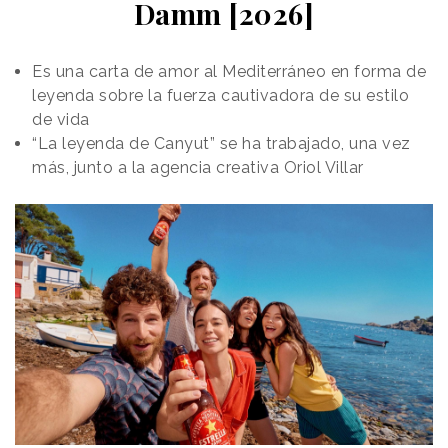
Damm [2026]
producción audiovisual- para analizar el impacto de
la inteligencia artificial en el negocio desde una
mirada aplicada.
Es una carta de amor al Mediterráneo en forma de
leyenda sobre la fuerza cautivadora de su estilo
La tesis principal de su intervención fue clara: el
de vida
marco normativo importa, pero la primera barrera de
“La leyenda de Canyut” se ha trabajado, una vez
protección sigue siendo
el sentido común.
más, junto a la agencia creativa Oriol Villar
La IA no elimina las leyes que ya existían
Una de las ideas centrales de la sesión fue que la
inteligencia artificial no abre una zona exenta de
responsabilidad. Las normas sobre
propiedad
intelectual
, derechos de imagen, protección de
datos, publicidad, competencia desleal o comercio
electrónico siguen aplicando, aunque la herramienta
utilizada sea nueva.