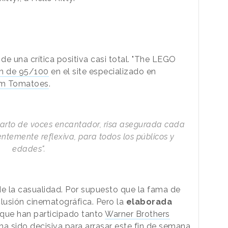
e una crítica positiva casi total. "The LEGO
ón de 95/100
en el site especializado en
m Tomatoes
.
arto de voces encantador, risa asegurada cada
ntemente reflexiva, para todos los públicos y
edades".
 de la casualidad. Por supuesto que la fama de
clusión cinematográfica. Pero la
elaborada
 que han participado tanto
Warner Brothers
a sido decisiva para arrasar este fin de semana