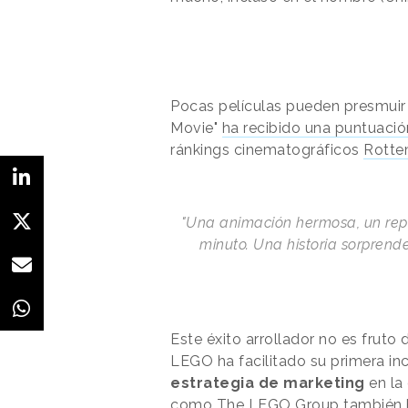
Pocas películas pueden presmuir d
Movie"
ha recibido una puntuaci
ránkings cinematográficos
Rotte
"Una animación hermosa, un rep
minuto. Una historia sorprende
Este éxito arrollador no es fruto
LEGO ha facilitado su primera in
estrategia de marketing
en la
como
The LEGO Group
también h