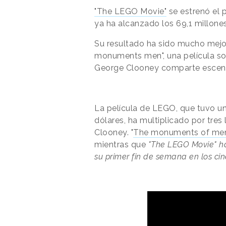
"The LEGO Movie"
se estrenó el 
ya ha alcanzado los 69,1 millone
Su resultado ha sido mucho mejor
monuments men", una película so
George Clooney comparte escen
La película de LEGO, que tuvo u
dólares, ha multiplicado por tres
Clooney. "
The monuments of me
mientras que
"The LEGO Movie" ha
su primer fin de semana en los cin