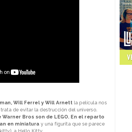
V
an, Will Ferrel y Will Arnett
la película nos
trata de evitar la destrucción del universo.
e Warner Bros son de LEGO. En el reparto
n en miniatura
y una figurita que se parece
tty), a Hello Kitty.