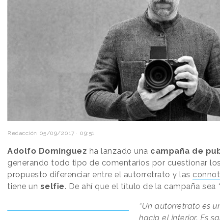
Redacción
05/09/2017 · 09:51
Adolfo Domínguez
ha lanzado una
campaña de pub
generando todo tipo de comentarios por cuestionar los
propuesto diferenciar entre el autorretrato y las
connot
tiene un
selfie
. De ahí que el título de la campaña sea
“Un autorretrato es 
hacia el interior. Es 