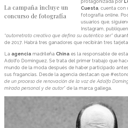
protagonizada por
Lu
La campaña incluye un
Cuesta
, cuenta con
concurso de fotografía
fotografía online. Po
usuarios que, siguie
Instagram, publiquen 
“autorretrato creativo que defina su auténtico ser”
duran
de 2017. Habrá tres ganadores que recibirán tres tarjet
La
agencia
madrileña
China
es la responsable de es
Adolfo Dominguez. Se trata del primer trabajo que hac
mundo de la moda después de haber participado antes
sus fragancias. Desde la agencia destacan que #eston
de un proceso de renovación de la voz de Adolfo Domíng
mirada personal y de autor"
de la marca gallega.