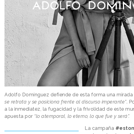
Adolfo Domínguez defiende de esta forma una mirada p
se retrata y se posiciona frente al discurso imperante”
. P
a la inmediatez, la fugacidad y la frivolidad de este m
apuesta por
“lo atemporal, lo eterno, lo que fue y será”.
La campaña
#eston