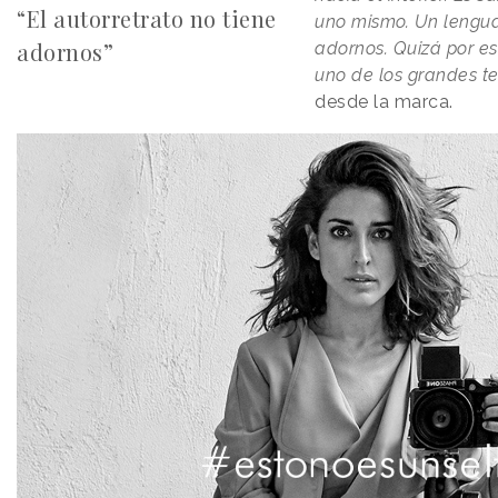
“El autorretrato no tiene
uno mismo. Un lenguaje
adornos”
adornos. Quizá por es
uno de los grandes t
desde la marca.