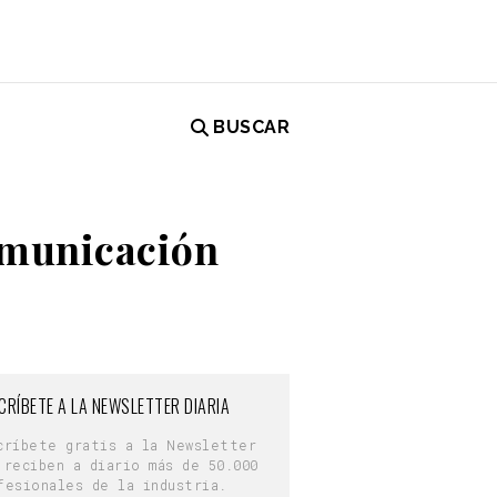
BUSCAR
comunicación
CRÍBETE A LA NEWSLETTER DIARIA
críbete gratis a la Newsletter
 reciben a diario más de 50.000
fesionales de la industria.