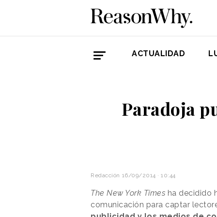
ACTUALIDAD
L
Paradoja pu
Redacción
16/09/2014 · 10:44
The New York Times
ha decidido 
comunicación para captar lector
publicidad y los medios de c