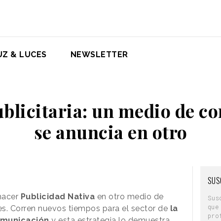
UZ & LUCES
NEWSLETTER
blicitaria: un medio de 
se anuncia en otro
SUS
hacer
Publicidad Nativa
en otro medio de
Sus
que
es. Corren nuevos tiempos para el sector de
la
pro
omunicación
y esta estrategia lo demuestra