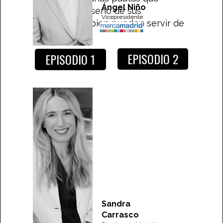
Ángel Niño
aplican en el seno de sus
Vicepresidente
compañías y bien pueden servir de
ejemplo.
EPISODIO 2
EPISODIO 1
Sandra
Carrasco