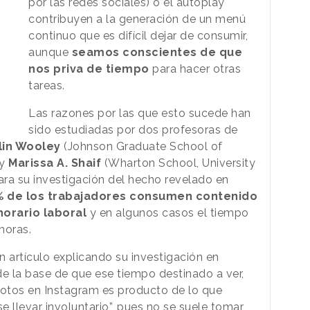
por las redes sociales) o el autoplay
contribuyen a la generación de un menú
continuo que es difícil dejar de consumir,
aunque
seamos conscientes de que
nos priva de tiempo
para hacer otras
tareas.
Las razones por las que esto sucede han
sido estudiadas por dos profesoras de
lin Wooley
(Johnson Graduate School of
 y
Marissa A. Shaif
(Wharton School, University
ara su investigación del hecho revelado en
% de los trabajadores consumen contenido
horario laboral
y en algunos casos el tiempo
horas.
n artículo explicando su investigación en
de la base de que ese tiempo destinado a ver,
fotos en Instagram es producto de lo que
e llevar involuntario”, pues no se suele tomar