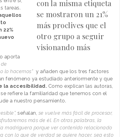
 entre sí,
con la misma etiqueta
s tareas.
se mostraron un 21%
aquellos
sto
más proclives que el
n 22%
otro grupo a seguir
nuevo
visionando más
jo aporta
 de
mo lo hacemos”
y añaden que los tres factores
n un fenómeno ya estudiado anteriormente y que
 la accesibilidad.
Como explican las autoras,
 se refiere la familiaridad que tenemos con el
cude a nuestro pensamiento.
sible”,
señalan,
se vuelve más fácil de procesar,
isfrutaremos más de él. En otras palabras, la
 la madriguera porque ver contenido relacionado
ca con lo que de verdad se quiere hacer, sea esto