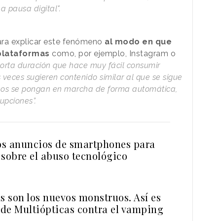
a pausa digital".
ara explicar este fenómeno
al modo en que
plataformas
como, por ejemplo, Instagram o
orta duración que hace muy fácil consumir
veces sugieren contenido similar al que se sigue
eos se pongan en marcha de forma automática,
upciones”.
s anuncios de smartphones para
 sobre el abuso tecnológico
s son los nuevos monstruos. Así es
de Multiópticas contra el vamping