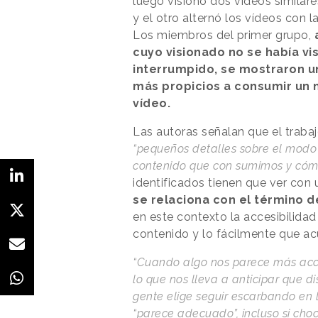
luego visionó dos vídeos similares
y el otro alternó los vídeos con la
Los miembros del primer grupo,
cuyo visionado no se había vi
interrumpido, se mostraron u
más propicios a consumir un 
vídeo.
Las autoras señalan que el traba
“pequeños detalles sobre el modo
contenido que con sumimos y có
identificados tienen que ver co
se relaciona con el término de
en este contexto la accesibilidad
contenido y lo fácilmente que a
“Cuando algo nos parece más acce
lo que nos lleva a anticipar que d
gente elige seguir escarbando en
“parece adecuado”, incluso si cho