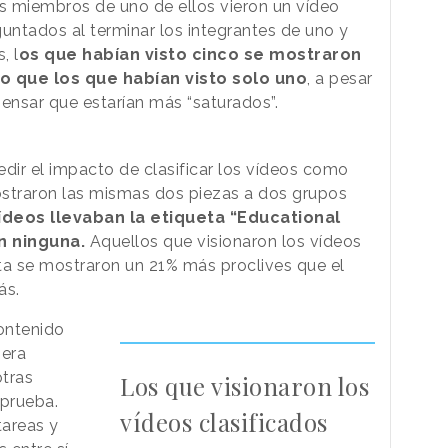
os miembros de uno de ellos vieron un vídeo
eguntados al terminar los integrantes de uno y
, l
os que habían visto cinco se mostraron
o que los que habían visto solo uno
, a pesar
pensar que estarían más “saturados”.
ir el impacto de clasificar los vídeos como
 mostraron las mismas dos piezas a dos grupos
deos llevaban la etiqueta “Educational
an ninguna.
Aquellos que visionaron los vídeos
ta se mostraron un 21% más proclives que el
ás.
contenido
nera
otras
Los que visionaron los
 prueba.
vídeos clasificados
tareas y