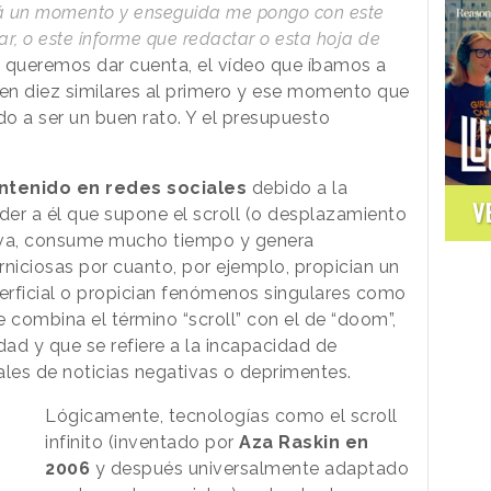
rá un momento y enseguida me pongo con este
r, o este informe que redactar o esta hoja de
queremos dar cuenta, el vídeo que íbamos a
 en diez similares al primero y ese momento que
o a ser un buen rato. Y el presupuesto
ntenido en redes sociales
debido a la
V
er a él que supone el scroll (o desplazamiento
ctiva, consume mucho tiempo y genera
rniciosas por cuanto, por ejemplo, propician un
erficial o propician fenómenos singulares como
 combina el término “scroll” con el de “doom”,
dad y que se refiere a la incapacidad de
ales de noticias negativas o deprimentes.
Lógicamente, tecnologías como el scroll
infinito (inventado por
Aza Raskin en
2006
y después universalmente adaptado