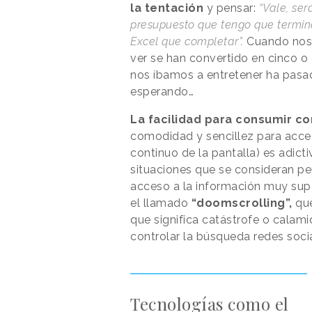
la tentación
y pensar:
“Vale, se
presupuesto que tengo que termina
Excel que completar”.
Cuando nos 
ver se han convertido en cinco o
nos íbamos a entretener ha pasad
esperando…
La facilidad para consumir co
comodidad y sencillez para acced
continuo de la pantalla) es adi
situaciones que se consideran pe
acceso a la información muy sup
el llamado
“doomscrolling”,
que
que significa catástrofe o calami
controlar la búsqueda redes soci
Tecnologías como el