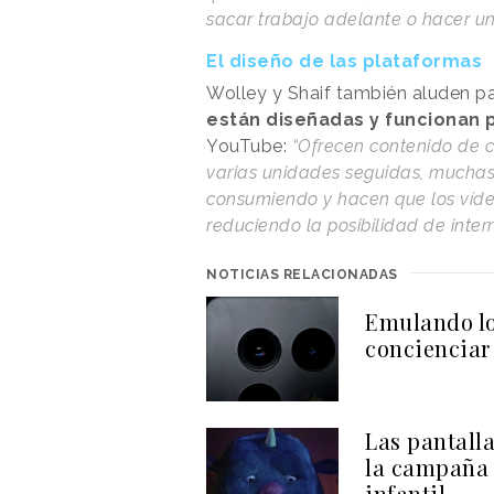
sacar trabajo adelante o hacer un
El diseño de las plataformas
Wolley y Shaif también aluden p
están diseñadas y funcionan 
YouTube:
“Ofrecen contenido de c
varias unidades seguidas, muchas 
consumiendo y hacen que los víd
reduciendo la posibilidad de interr
NOTICIAS RELACIONADAS
Emulando lo
concienciar
Las pantalla
la campaña 
infantil