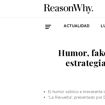
ACTUALIDAD
L
Humor, fake
estrategi
El humor satírico e irreverent
“La Revuelta”, presentado por 