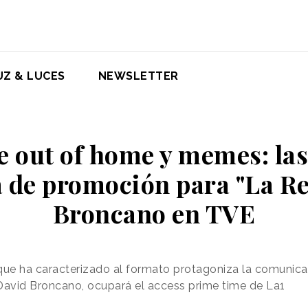
UZ & LUCES
NEWSLETTER
 out of home y memes: las 
a de promoción para "La Re
Broncano en TVE
e que ha caracterizado al formato protagoniza la comunic
David Broncano, ocupará el access prime time de La1