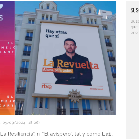
SUS
Sus
que
pro
: 05/09/2024 · 18:26)
La Resiliencia”, ni “El avispero”, tal y como
La1,