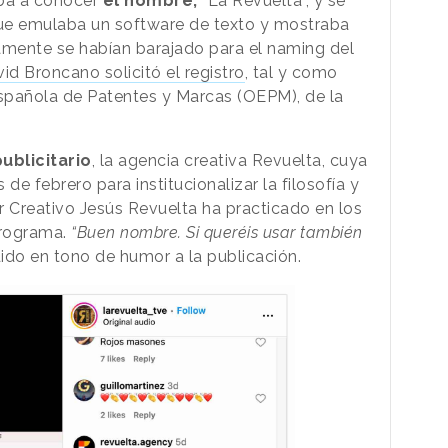
ba a conocer
el nombre,
“La Revuelta”, y se
ue emulaba un software de texto y mostraba
amente se habían barajado para el naming del
id Broncano solicitó el registro
, tal y como
 Española de Patentes y Marcas (OEPM), de la
ublicitario
, la agencia creativa Revuelta, cuya
e febrero para institucionalizar la filosofía y
r Creativo Jesús Revuelta ha practicado en los
programa.
“Buen nombre. Si queréis usar también
do en tono de humor a la publicación.