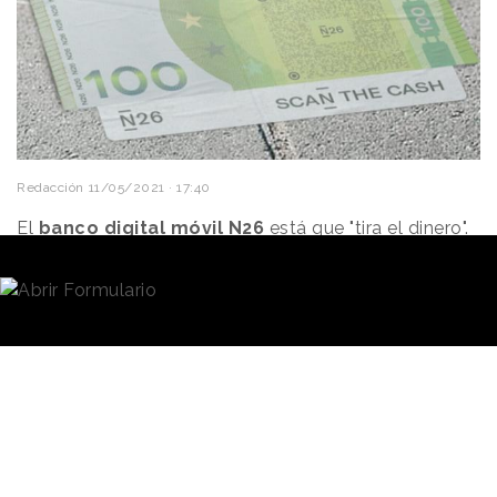
Redacción
11/05/2021 · 17:40
El
banco digital móvil N26
está que "tira el dinero".
Concretamente, 25.000 euros divididos en
billetes
de 50 y de 100 que el próximo fin de semana -los
días 14 y 15 de mayo- “esconderá” en diversos
lugares del
centro de
Madrid
, en diferentes locales
de la zona y en anuncios de redes sociales. La
campaña, titulada “Scan the cash”, tiene por objeto
llamar la atención sobre la
digitalización de los
pagos
y
apoyar a la hostelería.
Ha sido creada
por la agencia
Altavía
.